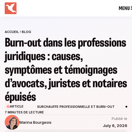
MENU
ACCUEIL
BLOG
Burn-out dans les professions
juridiques : causes,
symptômes et témoignages
d’avocats, juristes et notaires
épuisés
ARTICLE
SURCHAUFFE PROFESSIONNELLE ET BURN-OUT
7 MINUTES DE LECTURE
Publié le
Marina Bourgeois
July 6, 2026