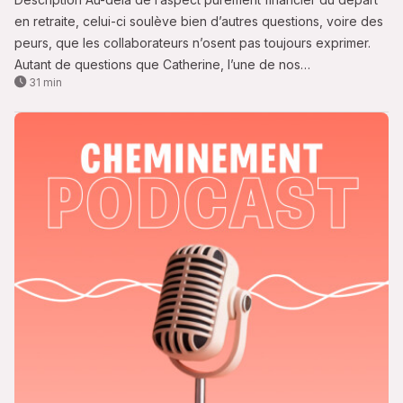
en retraite, celui-ci soulève bien d’autres questions, voire des
peurs, que les collaborateurs n’osent pas toujours exprimer.
Autant de questions que Catherine, l’une de nos
31 min
accompagnées en bilan pré-retraite, s’est posées, et qui la
laissaient avec un grand point d’interrogation.