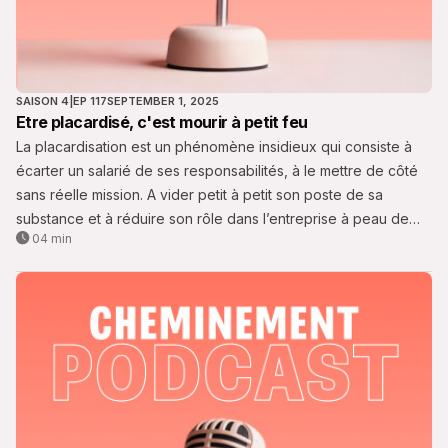
SAISON 4
|
EP 117
SEPTEMBER 1, 2025
Etre placardisé, c'est mourir à petit feu
La placardisation est un phénomène insidieux qui consiste à
écarter un salarié de ses responsabilités, à le mettre de côté
sans réelle mission. A vider petit à petit son poste de sa
substance et à réduire son rôle dans l’entreprise à peau de
04 min
chagrin. Nous vous en parlons aujourd'hui dans cette nouvelle
capsule.