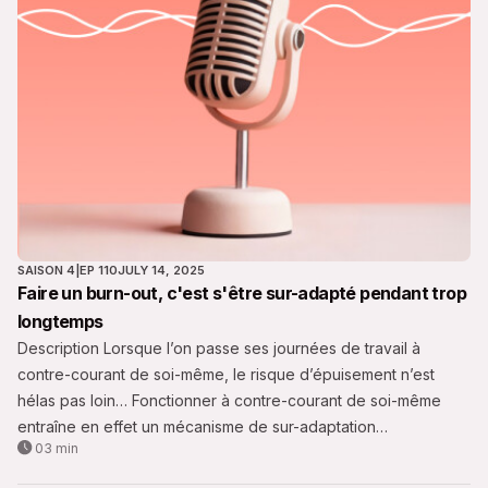
SAISON 4
|
EP 110
JULY 14, 2025
Faire un burn-out, c'est s'être sur-adapté pendant trop
longtemps
Description Lorsque l’on passe ses journées de travail à
contre-courant de soi-même, le risque d’épuisement n’est
hélas pas loin… Fonctionner à contre-courant de soi-même
entraîne en effet un mécanisme de sur-adaptation
03 min
particulièrement énergivore et délétère. Il y a alors danger.
Nous vous en parlons aujourd'hui dans cette nouvelle capsule.