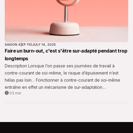
SAISON 4
|
EP 110
JULY 14, 2025
Faire un burn-out, c'est s'être sur-adapté pendant trop
longtemps
Description Lorsque l’on passe ses journées de travail à
contre-courant de soi-même, le risque d’épuisement n’est
hélas pas loin… Fonctionner à contre-courant de soi-même
entraîne en effet un mécanisme de sur-adaptation
03 min
particulièrement énergivore et délétère. Il y a alors danger.
Nous vous en parlons aujourd'hui dans cette nouvelle capsule.