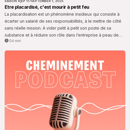
SAISON 4
|
EP 117
SEPTEMBER 1, 2025
Etre placardisé, c'est mourir à petit feu
La placardisation est un phénomène insidieux qui consiste à
écarter un salarié de ses responsabilités, à le mettre de côté
sans réelle mission. A vider petit à petit son poste de sa
substance et à réduire son rôle dans l’entreprise à peau de
04 min
chagrin. Nous vous en parlons aujourd'hui dans cette nouvelle
capsule.