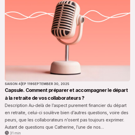
SAISON 4
|
EP 119
SEPTEMBER 30, 2025
Capsule. Comment préparer et accompagner le départ
à la retraite de vos collaborateurs ?
Description Au-delà de l’aspect purement financier du départ
en retraite, celui-ci soulève bien d’autres questions, voire des
peurs, que les collaborateurs n’osent pas toujours exprimer.
Autant de questions que Catherine, l’une de nos
31 min
accompagnées en bilan pré-retraite, s’est posées, et qui la