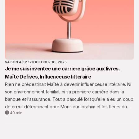
SAISON 4
|
EP 121
OCTOBER 10, 2025
Je me suis inventée une carrière grâce aux livres.
Maïté Defives, Influenceuse littéraire
Rien ne prédestinait Maïté à devenir influenceuse littéraire. Ni
son environnement familial, ni sa première carrière dans la
banque et l’assurance. Tout a basculé lorsqu’elle a eu un coup
de cœur déterminant pour Monsieur Ibrahim et les fleurs du
40 min
Coran d’Eric-Emmanuel Schmitt.