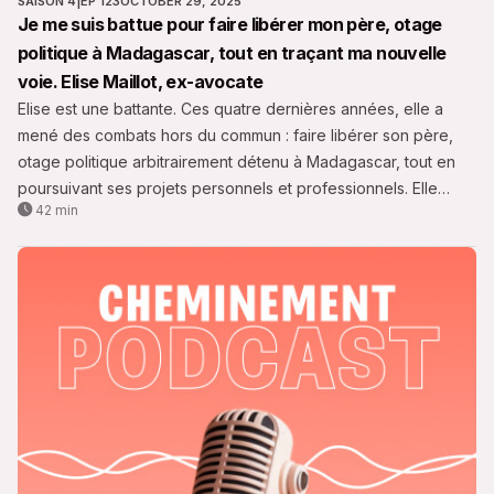
SAISON 4
|
EP 123
OCTOBER 29, 2025
Je me suis battue pour faire libérer mon père, otage
politique à Madagascar, tout en traçant ma nouvelle
voie. Elise Maillot, ex-avocate
Elise est une battante. Ces quatre dernières années, elle a
mené des combats hors du commun : faire libérer son père,
otage politique arbitrairement détenu à Madagascar, tout en
poursuivant ses projets personnels et professionnels. Elle
42 min
vient de remporter cette victoire, fruit de ténacité et de
courage exceptionnels.