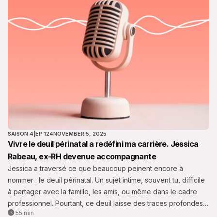
SAISON 4
|
EP 124
NOVEMBER 5, 2025
Vivre le deuil périnatal a redéfini ma carrière. Jessica
Rabeau, ex-RH devenue accompagnante
Jessica a traversé ce que beaucoup peinent encore à
nommer : le deuil périnatal. Un sujet intime, souvent tu, difficile
à partager avec la famille, les amis, ou même dans le cadre
professionnel. Pourtant, ce deuil laisse des traces profondes
55 min
— dans le corps, dans le cœur, et parfois dans le parcours de