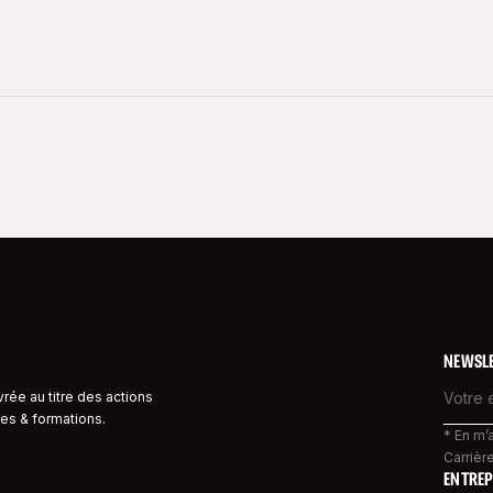
NEWSL
ivrée au titre des actions
es & formations.
* En m’
Carrière
ENTREP