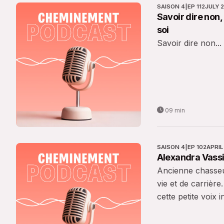
SAISON 4
|
EP 112
JULY 2
Savoir dire non,
soi
Savoir dire non..
09 min
SAISON 4
|
EP 102
APRIL
Alexandra Vassil
Ancienne chasseus
vie et de carrièr
cette petite voix 