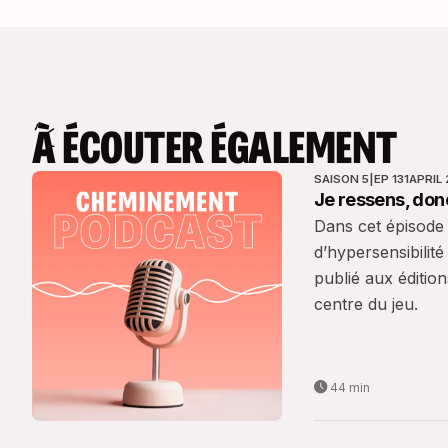
À ÉCOUTER ÉGALEMENT
SAISON 5
|
EP 131
APRIL 
Je ressens, donc
Dans cet épisode
d’hypersensibilité
publié aux éditio
centre du jeu.
44 min