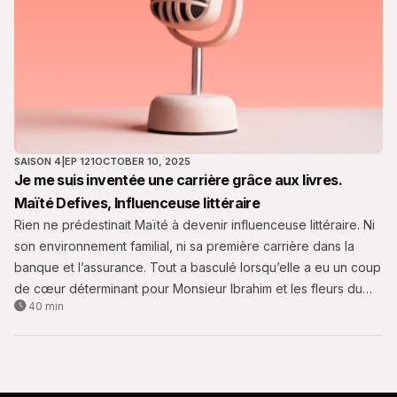
SAISON 4
|
EP 121
OCTOBER 10, 2025
Je me suis inventée une carrière grâce aux livres.
Maïté Defives, Influenceuse littéraire
Rien ne prédestinait Maïté à devenir influenceuse littéraire. Ni
son environnement familial, ni sa première carrière dans la
banque et l’assurance. Tout a basculé lorsqu’elle a eu un coup
de cœur déterminant pour Monsieur Ibrahim et les fleurs du
40 min
Coran d’Eric-Emmanuel Schmitt.