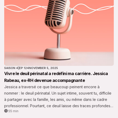
SAISON 4
|
EP 124
NOVEMBER 5, 2025
Vivre le deuil périnatal a redéfini ma carrière. Jessica
Rabeau, ex-RH devenue accompagnante
Jessica a traversé ce que beaucoup peinent encore à
nommer : le deuil périnatal. Un sujet intime, souvent tu, difficile
à partager avec la famille, les amis, ou même dans le cadre
professionnel. Pourtant, ce deuil laisse des traces profondes
55 min
— dans le corps, dans le cœur, et parfois dans le parcours de