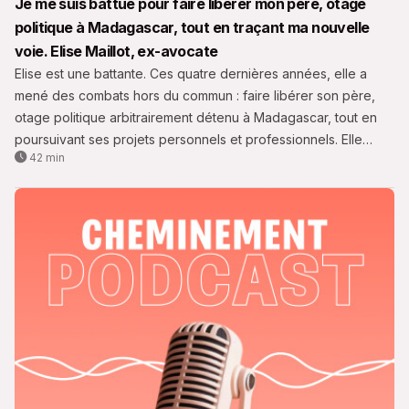
Je me suis battue pour faire libérer mon père, otage
politique à Madagascar, tout en traçant ma nouvelle
voie. Elise Maillot, ex-avocate
Elise est une battante. Ces quatre dernières années, elle a
mené des combats hors du commun : faire libérer son père,
otage politique arbitrairement détenu à Madagascar, tout en
poursuivant ses projets personnels et professionnels. Elle
42 min
vient de remporter cette victoire, fruit de ténacité et de
courage exceptionnels.