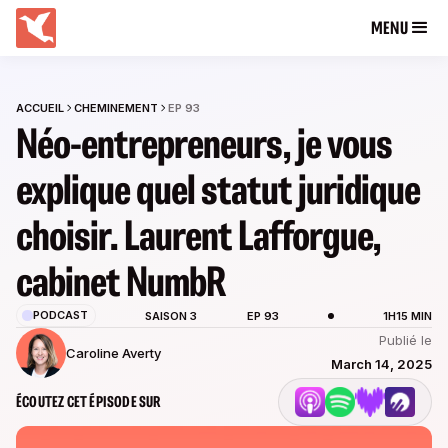
MENU
ACCUEIL
CHEMINEMENT
EP 93
Néo-entrepreneurs, je vous
explique quel statut juridique
choisir. Laurent Lafforgue,
cabinet NumbR
PODCAST
SAISON 3
EP 93
1H15 MIN
Publié le
Caroline Averty
March 14, 2025
ÉCOUTEZ CET ÉPISODE SUR