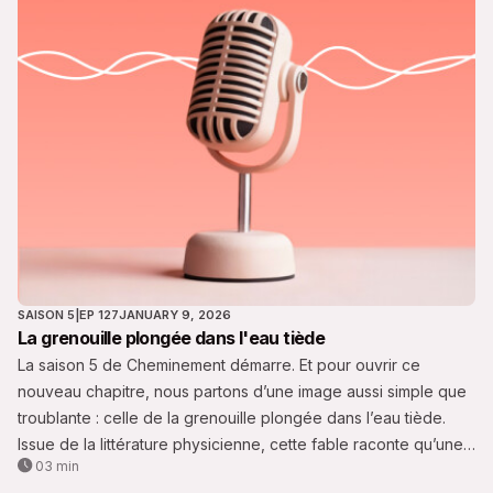
SAISON 5
|
EP 127
JANUARY 9, 2026
La grenouille plongée dans l'eau tiède
La saison 5 de Cheminement démarre. Et pour ouvrir ce
nouveau chapitre, nous partons d’une image aussi simple que
troublante : celle de la grenouille plongée dans l’eau tiède.
Issue de la littérature physicienne, cette fable raconte qu’une
03 min
grenouille placée dans une eau qui chauffe très