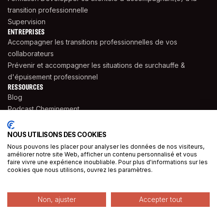
transition professionnelle
Supervision
ENTREPRISES
Accompagner les transitions professionnelles de vos
collaborateurs
Prévenir et accompagner les situations de surchauffe &
d'épuisement professionnel
RESSOURCES
Blog
Podcast Cheminement
Livres
Supports Pratiques
NOUS UTILISONS DES COOKIES
Cahiers Saisonniers
Nous pouvons les placer pour analyser les données de nos visiteurs,
améliorer notre site Web, afficher un contenu personnalisé et vous
Témoignages
faire vivre une expérience inoubliable. Pour plus d'informations sur les
Presse
cookies que nous utilisons, ouvrez les paramètres.
© 2025 Oser Rêver Sa Carrière. 10 rue de Penthièvre, 75008 Paris
Made with ❤️ by
Ambre Margerit
Non, ajuster
Accepter tout