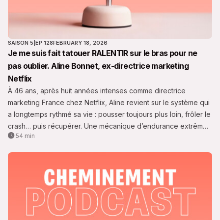
SAISON 5
|
EP 128
FEBRUARY 18, 2026
Je me suis fait tatouer RALENTIR sur le bras pour ne
pas oublier. Aline Bonnet, ex-directrice marketing
Netflix
À 46 ans, après huit années intenses comme directrice
marketing France chez Netflix, Aline revient sur le système qui
a longtemps rythmé sa vie : pousser toujours plus loin, frôler le
crash… puis récupérer. Une mécanique d’endurance extrême,
54 min
nourrie par son tempérament de bonne élève, sa passion pour
son métier, et une hypersensibilité difficile à réguler.