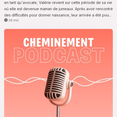
en tant qu'avocate, Valérie revient sur cette période de sa vie
où elle est devenue maman de jumeaux. Après avoir rencontré
des difficultés pour donner naissance, leur arrivée a été pour
39 min
elle un miracle. Portée par cette double grossesse, Valérie a
souhaité tout concilier, en étant performante aussi bien en tant
que maman, qu'en tant qu'avocate. Se reposer ? Pas pour
elle, Valérie fonçait.