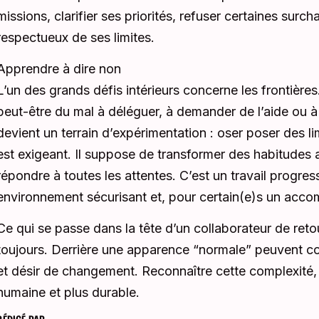
missions, clarifier ses priorités, refuser certaines surch
respectueux de ses limites.
Apprendre à dire non
L’un des grands défis intérieurs concerne les frontière
peut-être du mal à déléguer, à demander de l’aide ou à r
devient un terrain d’expérimentation : oser poser des l
est exigeant. Il suppose de transformer des habitudes 
répondre à toutes les attentes. C’est un travail progre
environnement sécurisant et, pour certain(e)s un ac
Ce qui se passe dans la tête d’un collaborateur de reto
toujours. Derrière une apparence “normale” peuvent coexi
et désir de changement. Reconnaître cette complexité, c
humaine et plus durable.