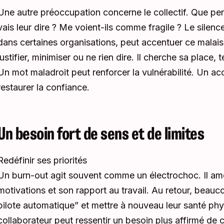
Une autre préoccupation concerne le collectif. Que pe
vais leur dire ? Me voient-ils comme fragile ? Le silen
dans certaines organisations, peut accentuer ce malaise
justifier, minimiser ou ne rien dire. Il cherche sa place,
Un mot maladroit peut renforcer la vulnérabilité. Un acc
restaurer la confiance.
Un besoin fort de sens et de limites
Redéfinir ses priorités
Un burn-out agit souvent comme un électrochoc. Il amè
motivations et son rapport au travail. Au retour, beauc
pilote automatique” et mettre à nouveau leur santé p
collaborateur peut ressentir un besoin plus affirmé de 