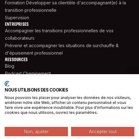
Formation Développer sa clientèle d'accompagnant(e) à la
transition professionnelle
Supervision
ENTREPRISES
Accompagner les transitions professionnelles de vos
collaborateurs
Prévenir et accompagner les situations de surchauffe &
d'épuisement professionnel
RESSOURCES
Blog
Podcast Cheminement
Livres
Supports Pratiques
NOUS UTILISONS DES COOKIES
Cahiers Saisonniers
Nous pouvons les placer pour analyser les données de nos visiteurs,
améliorer notre site Web, afficher un contenu personnalisé et vous
Témoignages
faire vivre une expérience inoubliable. Pour plus d'informations sur les
Presse
cookies que nous utilisons, ouvrez les paramètres.
© 2025 Oser Rêver Sa Carrière. 10 rue de Penthièvre, 75008 Paris
Made with ❤️ by
Ambre Margerit
Non, ajuster
Accepter tout