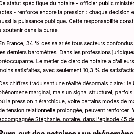
Ce statut spécifique du notaire - officier public ministér
actes - renforce encore la pression : chaque décision
aussi la puissance publique. Cette responsabilité const
à soutenir dans la durée.
En France, 34 % des salariés tous secteurs confondus s
les derniers baromètres. Dans les professions juridique
préoccupante. Le métier de clerc de notaire a d’ailleurs
moins satisfaites, avec seulement 10,3 % de satisfact
Ces chiffres traduisent une réalité désormais claire : l
phénomène marginal, mais un signal structurel, parfois
où la pression hiérarchique, voire certains modes de m
de tension relationnelle prolongée, peuvent renforcer 
accompagnée Stéphanie, notaire, dans l'épisode 45 d
Burn-out des notaires : un phénomène