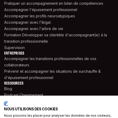
Pratiquer un accompagnement en bilan de compétences
Accompagner l'épuisement professionnel
Accompagner les profils neuroatypiques
Accompagner avec l'ikigaï
Accompagner avec l'arbre de vie
Formation Développer sa clientèle d'accompagnant(e) à la
transition professionnelle
Supervision
ENTREPRISES
Accompagner les transitions professionnelles de vos
collaborateurs
Prévenir et accompagner les situations de surchauffe &
d'épuisement professionnel
RESSOURCES
Blog
Podcast Cheminement
Livres
Supports Pratiques
NOUS UTILISONS DES COOKIES
Cahiers Saisonniers
Nous pouvons les placer pour analyser les données de nos visiteurs,