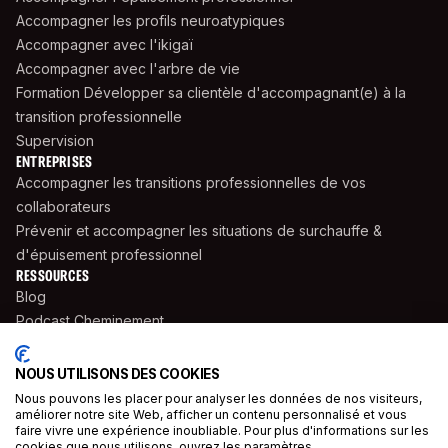
Accompagner les profils neuroatypiques
Accompagner avec l'ikigaï
Accompagner avec l'arbre de vie
Formation Développer sa clientèle d'accompagnant(e) à la
transition professionnelle
Supervision
ENTREPRISES
Accompagner les transitions professionnelles de vos
collaborateurs
Prévenir et accompagner les situations de surchauffe &
d'épuisement professionnel
RESSOURCES
Blog
Podcast Cheminement
Livres
Supports Pratiques
NOUS UTILISONS DES COOKIES
Cahiers Saisonniers
Nous pouvons les placer pour analyser les données de nos visiteurs,
améliorer notre site Web, afficher un contenu personnalisé et vous
Témoignages
faire vivre une expérience inoubliable. Pour plus d'informations sur les
Presse
cookies que nous utilisons, ouvrez les paramètres.