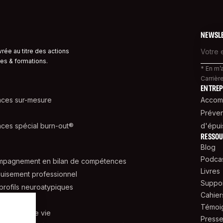
NEWSL
ivrée au titre des actions
es & formations.
* En m’
Carrière
ENTREP
nces sur-mesure
Accomp
Préven
ces spécial burn-out®
d'épui
RESSO
Blog
Podca
ompagnement en bilan de compétences
Livres
uisement professionnel
Suppor
rofils neuroatypiques
Cahier
l'ikigaï
Témoi
 l'arbre de vie
Press