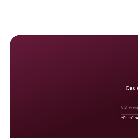
Des a
*En m’abo