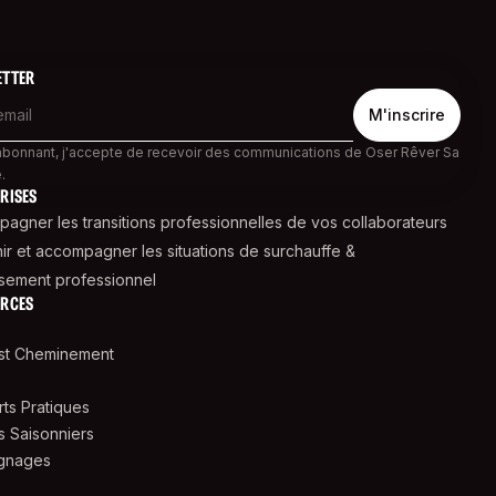
ETTER
abonnant, j'accepte de recevoir des communications de Oser Rêver Sa
.
RISES
agner les transitions professionnelles de vos collaborateurs
ir et accompagner les situations de surchauffe &
sement professionnel
URCES
st Cheminement
ts Pratiques
s Saisonniers
gnages
e