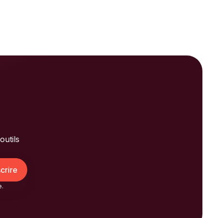
outils
e.